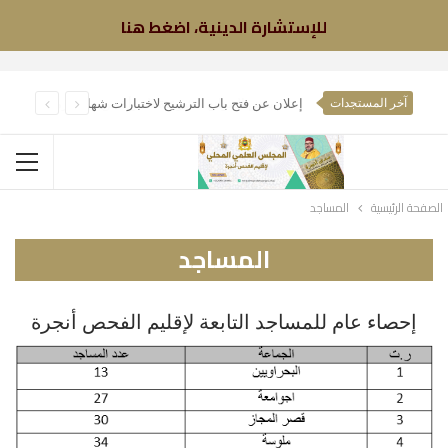
للإستشارة الدينية، اضغط هنا
ب
عض الموانع الشرعية للمرأة من صيام رمضان
إ
علان عن فتح باب الترشيح لاختبارات شهادة التأهيل – دورة 28 أكتوبر 2024
آخر المستجدات
الصفحة الرئيسية
المساجد
المساجد
إحصاء عام للمساجد التابعة لإقليم الفحص أنجرة