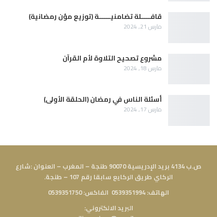
قافـــــلة تضامنيــــــة (توزيع مؤن رمضانية)
مارس 21, 2024
مشروع تصحيح التلاوة لأم القرآن
مارس 18, 2024
أسئلة الناس في رمضان (الحلقة الأولى)
مارس 17, 2024
ص.ب 4134 بريد الإدريسية 90070 طنجة – المغرب – العنوان :شارع
الركاي طريق الركايع سابقا رقم 107 – طنجة.
الهاتف: 0539351994 الفاكس: 0539351750
البريد الالكتروني: