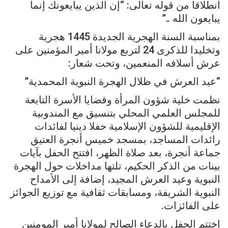
انطلاقا من قوله تعالى: “إن الذين يبايعونك إنما
Linkedin
Telegram
البريد الإلكتروني
يبايعون الله ..”
بمناسبة السنة الهجرية الجديدة 1445 هجرية
وتخليدا للذكرى 24 لتربع مولانا أمير المؤمنين على
عرش أسلافه المنعمين، وتحت شعار:
“عيد العرش في ظلال الهجرة النبوية المحمدية”
نظمت خلية شؤون المرأة وقضايا الأسرة التابعة
للمجلس العلمي المحلي بتنسيق مع المندوبية
الإقليمية للشؤون الإسلامية حفلا دينيا لفائدات
رائدات المساجد، بمسجد خميس أنجرة العتيق
جماعة أنجرة، بعد صلاة الظهر، افتتح الحفل بآيات
بينات من الذكر الحكيم، تلتها مداخلات حول الهجرة
النبوية وعيد العرش المجيد، إضافة إلى الأمداح
النبوية الشريفة، ومسابقات ثقافية مع توزيع الجوائز
على الفائزات.
اختتم الحفل بالدعاء الصالح لمولانا أمير المومنين