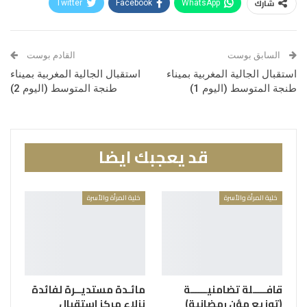
شارك
Twitter
Facebook
WhatsApp
Linkedin
Telegram
البريد الإلكتروني
السابق بوست
القادم بوست
استقبال الجالية المغربية بميناء
استقبال الجالية المغربية بميناء
طنجة المتوسط (اليوم 1)
طنجة المتوسط (اليوم 2)
قد يعجبك ايضا
خلية المرأة والأسرة
خلية المرأة والأسرة
قافـــــلة تضامنيــــــة
مائـدة مستديــرة لفائدة
(توزيع مؤن رمضانية)
نزلاء مركز استقبال