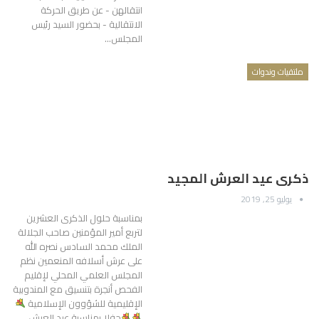
انتقالهن - عن طريق الحركة
الانتقالية - بحضور السيد رئيس
المجلس…
ملتقيات وندوات
ذكرى عيد العرش المجيد
يوليو 25, 2019
بمناسبة حلول الذكرى العشرين
لتربع أمير المؤمنين صاحب الجلالة
الملك محمد السادس نصره الله
على عرش أسلافه المنعمين نظم
المجلس العلمي المحلي لإقليم
الفحص أنجرة بتنسيق مع المندوبية
الإقليمية للشؤوون الإسلامية
حفلا بمناسبة عيد العرش…