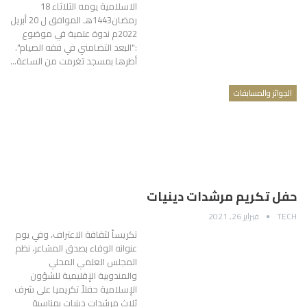
الاسلامية يومه الثلاثاء 18
رمضان1443هـ الموافق ل 20 أبريل
2022م ندوة علمية في موضوع
:"البعد التضامني في فقه الصيام".
أطرها بمسجد تغرمت من الساعة…
الجوائز والمسابقات
حفل تكريم مرشدات دينيات
TECH
فبراير 26, 2021
تكريساً لثقافة الاعتراف، وفي يوم
عنوانه الوفاء بصدق المشاعر، نظم
المجلس العلمي المحلي
والمندوبية الإقليمية للشؤون
الإسلامية حفلاً تكريميا على شرف
ثلاث مرشدات دينيات بمناسبة