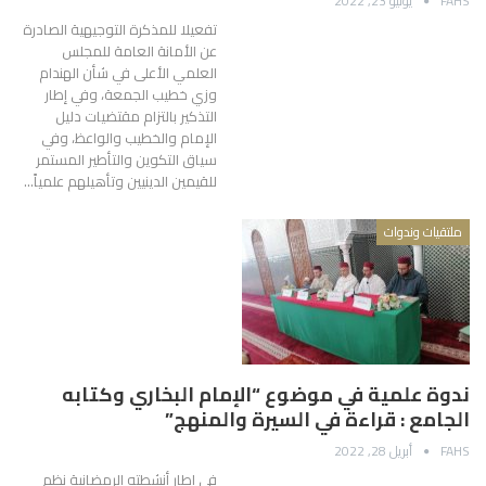
FAHS
يونيو 23, 2022
تفعيلا للمذكرة التوجيهية الصادرة
عن الأمانة العامة للمجلس
العلمي الأعلى في شأن الهندام
وزي خطيب الجمعة، وفي إطار
التذكير بالتزام مقتضيات دليل
الإمام والخطيب والواعظ، وفي
سياق التكوين والتأطير المستمر
للقيمين الدينيين وتأهيلهم علمياً…
ملتقيات وندوات
ندوة علمية في موضوع “الإمام البخاري وكتابه
الجامع : قراءة في السيرة والمنهج”
FAHS
أبريل 28, 2022
في إطار أنشطته الرمضانية نظم