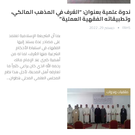
ندوة علمية بعنوان: “العُرف في المذهب المالكي،
وتطبيقاته الفقهية العملية”
FAHS
ديسمبر 29, 2022
بما أن الشريعة الإسلامية تعتمد
على مصادر عدة يستند إليها
الفقهاء في استنباط الأحكام
الشرعية منها العُرف، لما له من
أهمية كبرى عند الإمام مالك
رحمه الله الذي كان يراعي كثيراً ما
تعارفه أهل المدينة، لأجل هذا نظم
المجلس العلمي المحلي بتطوان…
ملتقيات وندوات