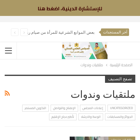
للإستشارة الدينية، اضغط هنا
ب
عض الموانع الشرعية للمرأة من صيام رمضان
آخر المستجدات
الصفحة الرئيسية
ملتقيات وندوات
تصفح التصنيف
ملتقيات وندوات
UNCATEGORIZED
إعلانات المجلس
الإنفتاح والتواصل
التكوين المستمر
الجوائز والمسابقات
الوعظ والارشاد
تأطير حجاج الإقليم