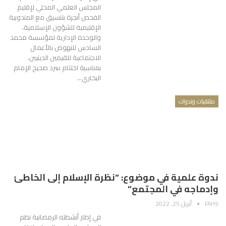
المجلس العلمي المحلي لإقليم
الفحص أنجرة بتنسيق مع المندوبية
الإقليمية للشؤون الإسلامية،
والوحدة الإدارية لمؤسسة محمد
السادس للنهوض بالأعمال
الاجتماعية للقيمين الدينيين،
بمناسبة اختتام سرد صحيح الإمام
البخاري…
ملتقيات وندوات
ندوة علمية في موضوع: “نظرة الإسلام إلى الخاطئ
وإدماجه في المجتمع”
FAHS
أبريل 25, 2022
في إطار أنشطته الرمضانية نظم